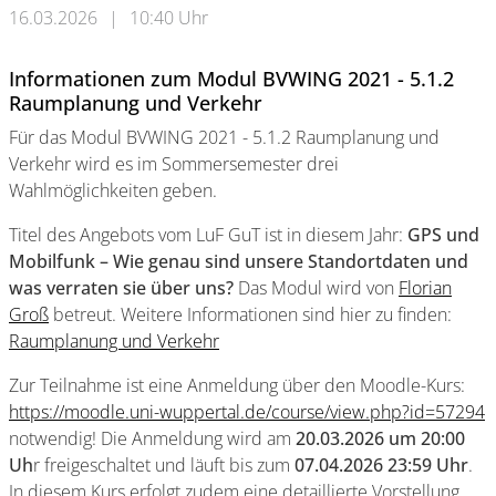
16.03.2026
|
10:40 Uhr
Informationen zum Modul BVWING 2021 - 5.1.2
Raumplanung und Verkehr
Für das Modul BVWING 2021 - 5.1.2 Raumplanung und
Verkehr wird es im Sommersemester drei
Wahlmöglichkeiten geben.
Titel des Angebots vom LuF GuT ist in diesem Jahr:
GPS und
Mobilfunk – Wie genau sind unsere Standortdaten und
was verraten sie über uns?
Das Modul wird von
Florian
Groß
betreut. Weitere Informationen sind hier zu finden:
Raumplanung und Verkehr
Zur Teilnahme ist eine Anmeldung über den Moodle-Kurs:
https://moodle.uni-wuppertal.de/course/view.php?id=57294
notwendig! Die Anmeldung wird am
20.03.2026 um 20:00
Uh
r freigeschaltet und läuft bis zum
07.04.2026 23:59 Uhr
.
In diesem Kurs erfolgt zudem eine detaillierte Vorstellung